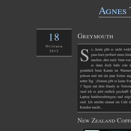
Agnes 
18
Greymouth
S
October
o...heute gibt es nicht wirk
2012
ganz kurz probiert einen kl
machen, aber nach 5min war 
es dann doch habe sein l
gemütlich beim Kamin im Warmen 
gelesen und mir ein paar Serien ang
netter Tag. :)Darum gibt es keine Fot
3 Tagen mit dem Handy in Nelson i
(und ich es jetzt endlich geschaff
Laptop hinüberzubringen) und zeigt
sind. Ich möchte einmal ein Café i
Kunden macht...
New Zealand Coff