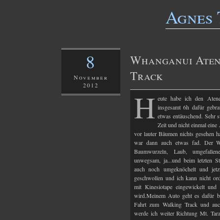
Agnes 
8
Whanganui Aten
Track
November
2012
H
eute habe ich den Aten
insgesamt 6h dafür gebra
etwas entäuschend. Sehr s
Zeit und nicht einmal eine
vor lauter Bäumen nichts gesehen h
war dann auch etwas fad. Der W
Baumwurzeln, Laub, umgefalle
unwegsam, ja...und beim letzten S
auch noch umgeknöchelt und jetz
geschwollen und ich kann nicht ord
mit Kinesiotape eingewickelt und 
wird.Meinem Auto geht es dafür bl
Fahrt zum Walking Track und au
werde ich weiter Richtung Mt. Tara