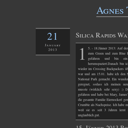
Agnes 
21
Silica Rapids W
1
January
5. - 18.Jänner 2013: Auf d
2013
zum Green und zum Blue L
gefahren und bin ei
herumspaziert.Danach bin i
wieder im Crossing Backpackers übe
war und am 15.01. habe ich den S
National Park gemacht. Ein wunders
geregnet, sodass ich meinen ne
musste (wirklich sehr sexy) :) 
gefahren und habe bei Mary, James' 
die gesamte Familie Eiernockerl ge
Crumble als Nachspeise. Ich habe m
weil sie es seit 3 Jahren lernt 
unglaublich gut.
15. Jänner 2013 R