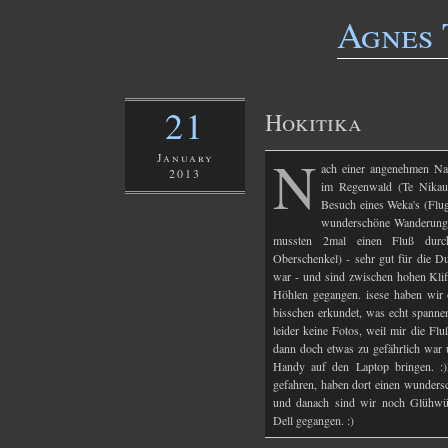
Agnes 
21
Hokitika
N
January
ach einer angenehmen Nac
2013
im Regenwald (Te Nikau
Besuch eines Weka's (Flug
wunderschöne Wanderung 
mussten 2mal einen Fluß durch
Oberschenkel) - sehr gut für die Du
war - und sind zwischen hohen Kli
Höhlen gegangen. isese haben wir 
bisschen erkundet, was echt spanne
leider keine Fotos, weil mir die F
dann doch etwas zu gefährlich war 
Handy auf den Laptop bringen. :
gefahren, haben dort einen wunder
und danach sind wir noch Glühw
Dell gegangen. :)