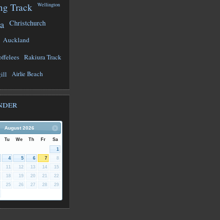
ng Track
Wellington
a
Christchurch
Auckland
offelees
Rakiura Track
ill
Airlie Beach
nder
August
2026
Tu
We
Th
Fr
Sa
1
4
5
6
7
8
11
12
13
14
15
18
19
20
21
22
25
26
27
28
29