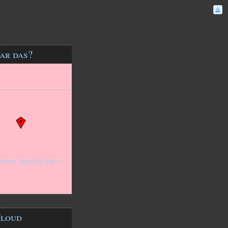
ar das?
apQuest
,
Open Street Map
and
Cloud