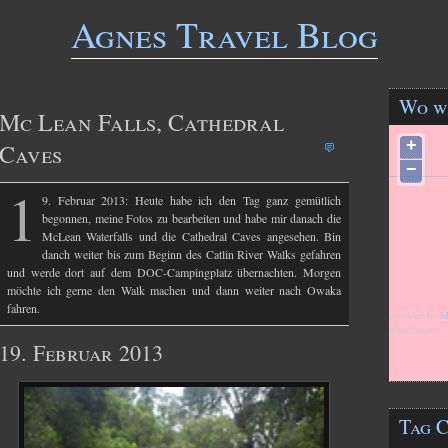
Agnes Travel Blog
Wo w
Mc Lean Falls, Cathedral
+
Caves
−
1
9. Februar 2013: Heute habe ich den Tag ganz gemütlich
begonnen, meine Fotos zu bearbeiten und habe mir danach die
McLean Waterfalls und die Cathedral Caves angesehen. Bin
danch weiter bis zum Beginn des Catlin River Walks gefahren
und werde dort auf dem DOC-Campingplatz übernachten. Morgen
möchte ich gerne den Walk machen und dann weiter nach Owaka
fahren.
provided by
M
contributors
19. Februar 2013
Tag 