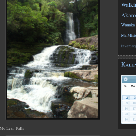
Walki
Akaro
Wanaka
Mr. Mist
Invercarg
Kale
Su
Mo
2
3
9
10
16
17
23
24
30
31
Mc Lean Falls